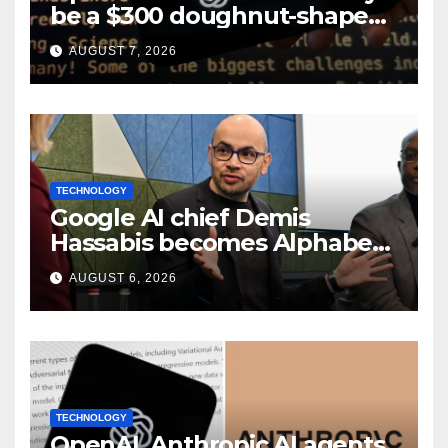
be a $300 doughnut-shaped
smart speaker: Report
AUGUST 7, 2026
TECHNOLOGY
Google AI chief Demis
Hassabis becomes Alphabet
chief scientist in leadership
AUGUST 6, 2026
shakeup
TECHNOLOGY
OpenAI, Anthropic AI agents