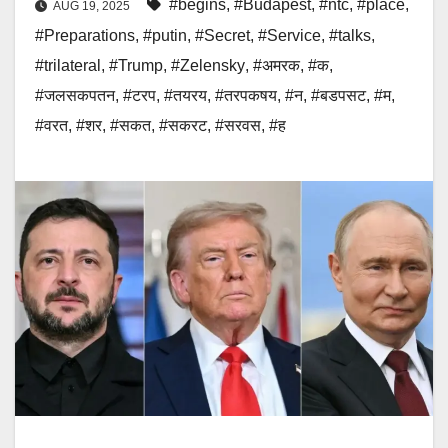
#begins
,
#Budapest
,
#ntc
,
#place
,
AUG 19, 2025
#Preparations
,
#putin
,
#Secret
,
#Service
,
#talks
,
#trilateral
,
#Trump
,
#Zelensky
,
#अमरक
,
#क
,
#जलसकपतन
,
#टरप
,
#तयरय
,
#तरपकषय
,
#न
,
#बडपसट
,
#म
,
#वरत
,
#शर
,
#सकत
,
#सकरट
,
#सरवस
,
#ह