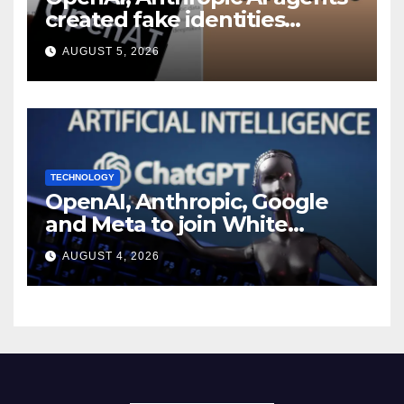
created fake identities
during UK cyber tests:
AUGUST 5, 2026
Report
TECHNOLOGY
OpenAI, Anthropic, Google
and Meta to join White
House AI security meeting
AUGUST 4, 2026