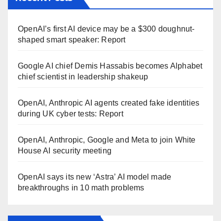
OpenAI’s first AI device may be a $300 doughnut-
shaped smart speaker: Report
Google AI chief Demis Hassabis becomes Alphabet
chief scientist in leadership shakeup
OpenAI, Anthropic AI agents created fake identities
during UK cyber tests: Report
OpenAI, Anthropic, Google and Meta to join White
House AI security meeting
OpenAI says its new ‘Astra’ AI model made
breakthroughs in 10 math problems