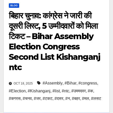
BLOG
बिहार चुनाव: कांग्रेस ने जारी की
दूसरी लिस्ट, 5 उम्मीदवारों को मिला
टिकट – Bihar Assembly
Election Congress
Second List Kishanganj
ntc
#Assembly
,
#Bihar
,
#congress
,
OCT 18, 2025
#Election
,
#Kishanganj
,
#list
,
#ntc
,
#उममदवर
,
#क
,
#कगरस
,
#चनव
,
#जर
,
#टकट
,
#दसर
,
#न
,
#बहर
,
#मल
,
#लसट