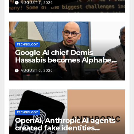
AUGUST 7, 2026
TECHNOLOGY
Google AI chief Demis
Hassabis becomes Alphabet
chief scientist in leadership
AUGUST 6, 2026
shakeup
TECHNOLOGY
OpenAI, Anthropic AI agents
created fake identities