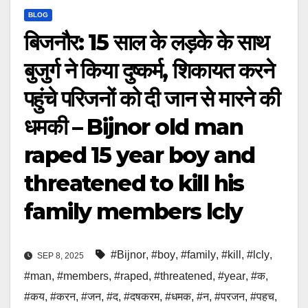
BLOG
बिजनौर: 15 साल के लड़के के साथ
बुजुर्ग ने किया दुष्कर्म, शिकायत करने
पहुंचे परिजनों को दी जान से मारने की
धमकी – Bijnor old man
raped 15 year boy and
threatened to kill his
family members lcly
#Bijnor
,
#boy
,
#family
,
#kill
,
#lcly
,
SEP 8, 2025
#man
,
#members
,
#raped
,
#threatened
,
#year
,
#क
,
#कय
,
#करन
,
#जन
,
#द
,
#दषकरम
,
#धमक
,
#न
,
#परजन
,
#पहच
,