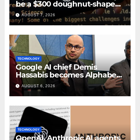
be a $300 doughnut-shaped
smart speaker: Report
AUGUST 7, 2026
TECHNOLOGY
Google AI chief Demis
Hassabis becomes Alphabet
chief scientist in leadership
AUGUST 6, 2026
shakeup
TECHNOLOGY
OpenAI, Anthropic AI agents