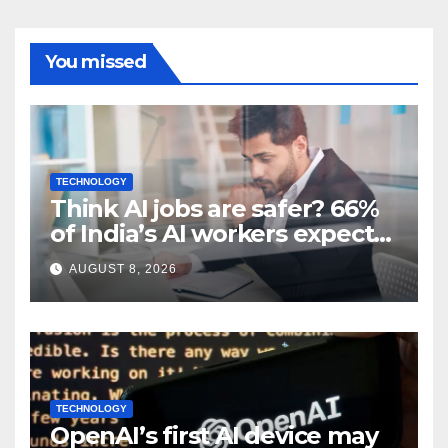
You missed
TECHNOLOGY
Think AI jobs are safer? 66%
of India’s AI workers expect
layoffs
AUGUST 8, 2026
TECHNOLOGY
OpenAI’s first AI device may