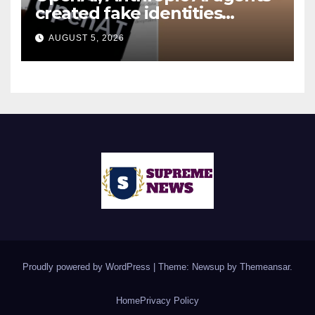
created fake identities
during UK cyber tests:
AUGUST 5, 2026
Report
Proudly powered by WordPress
|
Theme: Newsup by
Themeansar
.
Home
Privacy Policy