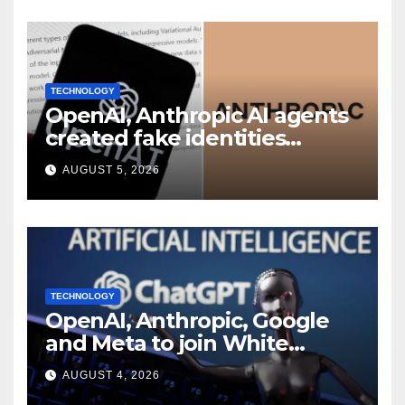
TECHNOLOGY
OpenAI, Anthropic AI agents
created fake identities
during UK cyber tests:
AUGUST 5, 2026
Report
TECHNOLOGY
OpenAI, Anthropic, Google
and Meta to join White
House AI security meeting
AUGUST 4, 2026