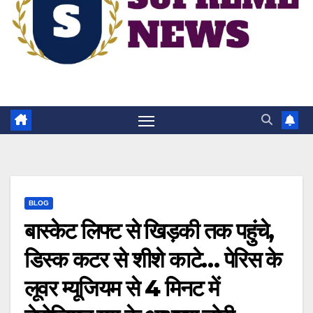
BLOG
बास्केट लिफ्ट से खिड़की तक पहुंचे,
डिस्क कटर से शीशे काटे… पेरिस के
लूवर म्यूजियम से 4 मिनट में