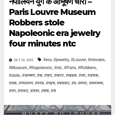
नेपोलियन युग के आभूषण चोरी –
Paris Louvre Museum
Robbers stole
Napoleonic era jewelry
four minutes ntc
#era
,
#jewelry
,
#Louvre
,
#minutes
,
OCT 19, 2025
#Museum
,
#Napoleonic
,
#ntc
,
#Paris
,
#Robbers
,
#stole
,
#आभषण
,
#क
,
#कट
,
#कटर
,
#खडक
,
#चर
,
#डसक
,
#तक
,
#नपलयन
,
#परस
,
#पहच
,
#बसकट
,
#म
,
#मनट
,
#मयजयम
,
#यग
,
#लफट
,
#लवर
,
#शश
,
#स