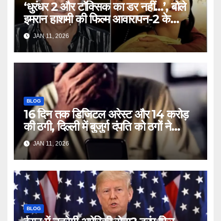
‘धुरंधर 2 और टॉक्सिक का डर नहीं…’, बोले
इमरान हाशमी की फिल्म आवारापन-2 के
प्रोड्यूसर मुकेश भट्ट – Mukesh
JAN 11, 2026
Bhatt on Emraan Hashmi
Awarapan 2 delay release
date tmovg
BLOG
16 दिन तक डिजिटल अरेस्ट और 14 करोड़
की ठगी, दिल्ली में बुजुर्ग दंपति को ठगों ने
लगाया चूना – Delhi Cyber Fraud
JAN 11, 2026
elderly couple digital arrest
duped crores ntc rttm
BLOG