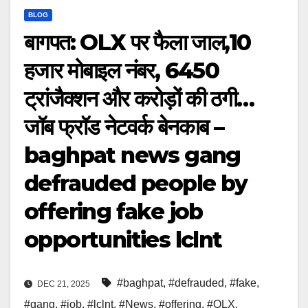
BLOG
बागपत: OLX पर फैला जाल,10
हजार मोबाइल नंबर, 6450
ट्रांजैक्शन और करोड़ों की ठगी…
जॉब फ्रॉड नेटवर्क बेनकाब –
baghpat news gang
defrauded people by
offering fake job
opportunities lclnt
#baghpat
,
#defrauded
,
#fake
,
DEC 21, 2025
#gang
,
#job
,
#lclnt
,
#News
,
#offering
,
#OLX
,