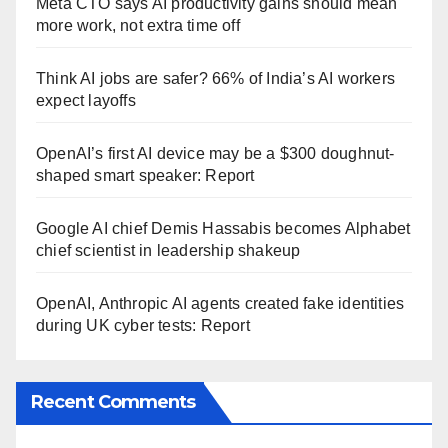
Meta CTO says AI productivity gains should mean
more work, not extra time off
Think AI jobs are safer? 66% of India’s AI workers
expect layoffs
OpenAI’s first AI device may be a $300 doughnut-
shaped smart speaker: Report
Google AI chief Demis Hassabis becomes Alphabet
chief scientist in leadership shakeup
OpenAI, Anthropic AI agents created fake identities
during UK cyber tests: Report
Recent Comments