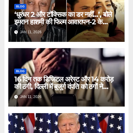
BLOG
‘धुरंधर 2 और टॉक्सिक का डर नहीं…’, बोले
इमरान हाशमी की फिल्म आवारापन-2 के
प्रोड्यूसर मुकेश भट्ट – Mukesh
JAN 11, 2026
Bhatt on Emraan Hashmi
Awarapan 2 delay release
date tmovg
BLOG
16 दिन तक डिजिटल अरेस्ट और 14 करोड़
की ठगी, दिल्ली में बुजुर्ग दंपति को ठगों ने
लगाया चूना – Delhi Cyber Fraud
JAN 11, 2026
elderly couple digital arrest
duped crores ntc rttm