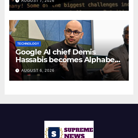
AUGUST 7, 2026
TECHNOLOGY
Google AI chief Demis
Hassabis becomes Alphabet
chief scientist in leadership
AUGUST 6, 2026
shakeup