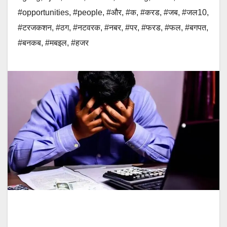
#opportunities
,
#people
,
#और
,
#क
,
#करड
,
#जब
,
#जल10
,
#टरजकशन
,
#ठग
,
#नटवरक
,
#नबर
,
#पर
,
#फरड
,
#फल
,
#बगपत
,
#बनकब
,
#मबइल
,
#हजर