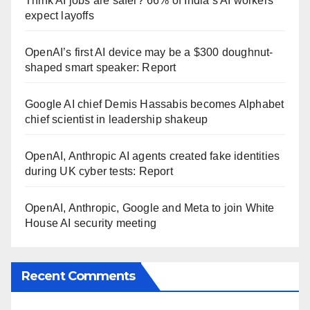
Think AI jobs are safer? 66% of India’s AI workers
expect layoffs
OpenAI’s first AI device may be a $300 doughnut-
shaped smart speaker: Report
Google AI chief Demis Hassabis becomes Alphabet
chief scientist in leadership shakeup
OpenAI, Anthropic AI agents created fake identities
during UK cyber tests: Report
OpenAI, Anthropic, Google and Meta to join White
House AI security meeting
Recent Comments