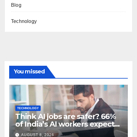
Blog
Technology
You missed
TECHNOLOGY
Think AI jobs are safer? 66%
of India’s AI workers expect
layoffs
AUGUST 8, 2026