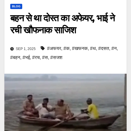
BLOG
बहन से था दोस्त का अफेयर, भाई ने
रची खौफनाक साज‍िश
#अफयर
,
#क
,
#खफनक
,
#थ
,
#दसत
,
#न
,
SEP 1, 2025
#बहन
,
#भई
,
#रच
,
#स
,
#सजश