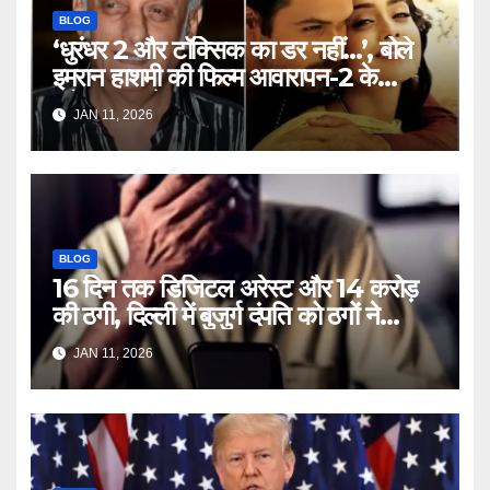
BLOG
‘धुरंधर 2 और टॉक्सिक का डर नहीं…’, बोले
इमरान हाशमी की फिल्म आवारापन-2 के
प्रोड्यूसर मुकेश भट्ट – Mukesh
JAN 11, 2026
Bhatt on Emraan Hashmi
Awarapan 2 delay release
date tmovg
BLOG
16 दिन तक डिजिटल अरेस्ट और 14 करोड़
की ठगी, दिल्ली में बुजुर्ग दंपति को ठगों ने
लगाया चूना – Delhi Cyber Fraud
JAN 11, 2026
elderly couple digital arrest
duped crores ntc rttm