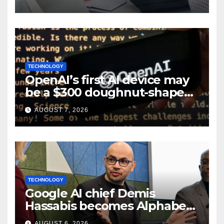
TECHNOLOGY
OpenAI’s first AI device may
be a $300 doughnut-shaped
smart speaker: Report
AUGUST 7, 2026
TECHNOLOGY
Google AI chief Demis
Hassabis becomes Alphabet
chief scientist in leadership
AUGUST 6, 2026