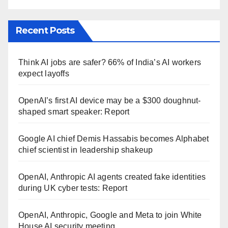
Recent Posts
Think AI jobs are safer? 66% of India’s AI workers
expect layoffs
OpenAI’s first AI device may be a $300 doughnut-
shaped smart speaker: Report
Google AI chief Demis Hassabis becomes Alphabet
chief scientist in leadership shakeup
OpenAI, Anthropic AI agents created fake identities
during UK cyber tests: Report
OpenAI, Anthropic, Google and Meta to join White
House AI security meeting