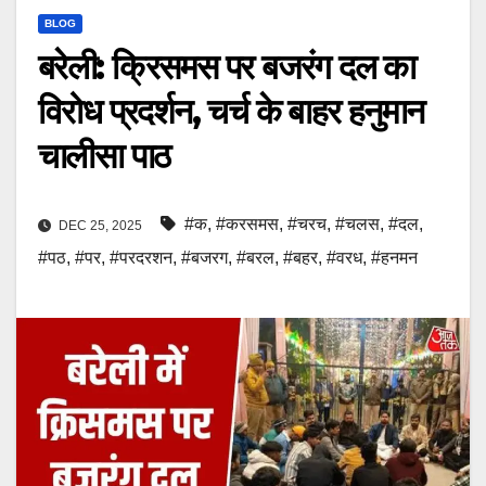
BLOG
बरेली: क्रिसमस पर बजरंग दल का
विरोध प्रदर्शन, चर्च के बाहर हनुमान
चालीसा पाठ
#क
,
#करसमस
,
#चरच
,
#चलस
,
#दल
,
DEC 25, 2025
#पठ
,
#पर
,
#परदरशन
,
#बजरग
,
#बरल
,
#बहर
,
#वरध
,
#हनमन