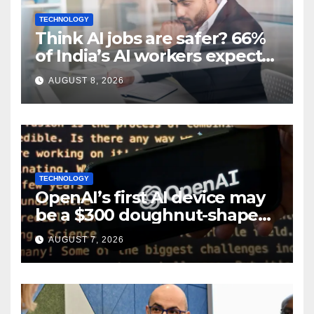
TECHNOLOGY
Think AI jobs are safer? 66%
of India’s AI workers expect
layoffs
AUGUST 8, 2026
TECHNOLOGY
OpenAI’s first AI device may
be a $300 doughnut-shaped
smart speaker: Report
AUGUST 7, 2026