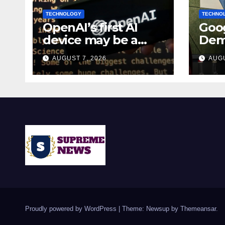
TECHNOLOGY
TECHNO
OpenAI’s first AI
Goog
device may be a
Dem
$300 doughnut-
bec
AUGUST 7, 2026
AUGU
shaped smart
chie
speaker: Report
lead
Proudly powered by WordPress
|
Theme: Newsup by
Themeansar
.