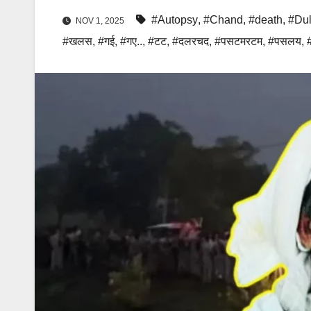
#Autopsy
,
#Chand
,
#death
,
#Dul
NOV 1, 2025
#खलस
,
#गई
,
#गए..
,
#टट
,
#दलरचद
,
#पसटमरटम
,
#पसलय
,