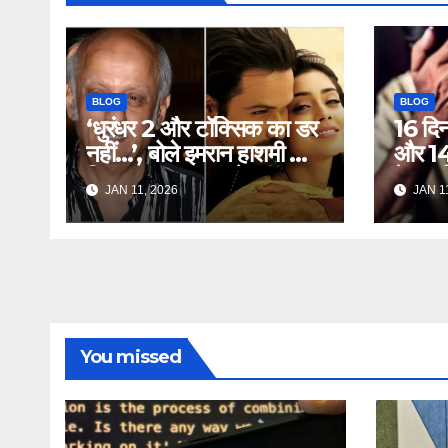
BLOG
BLOG
‘धुरंधर 2 और टॉक्सिक का डर
16 दि
नहीं…’, बोले इमरान हाशमी की
और 14 
फिल्म आवारापन-2 के
में बुज
JAN 11, 2026
JAN 11
प्रोड्यूसर मुकेश भट्ट –
चूना 
Mukesh Bhatt on
Frau
Emraan Hashmi
coup
Awarapan 2 delay
dupe
release date tmovg
rttm
You missed