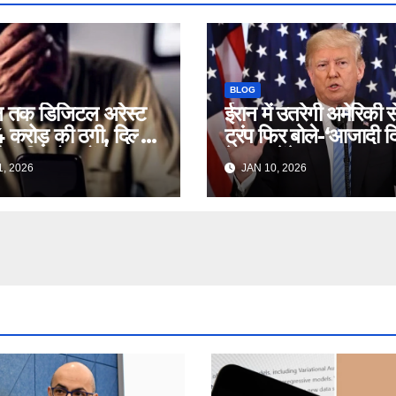
BLOG
न तक डिजिटल अरेस्ट
ईरान में उतरेगी अमेरिकी 
करोड़ की ठगी, दिल्ली
ट्रंप फिर बोले-‘आजादी द
ुर्ग दंपति को ठगों ने लगाया
में हम करेंगे मदद’ – Iran
, 2026
JAN 10, 2026
– Delhi Cyber
Freedom Tehra
d elderly
Protest Donald
le digital arrest
Trump Truth Soc
d crores ntc
post Khamenei 
rttm