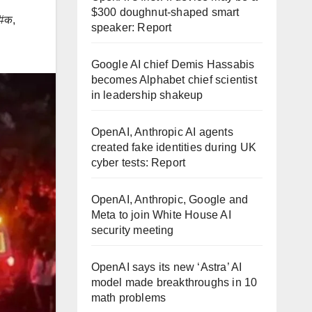
$300 doughnut-shaped smart
#क
,
speaker: Report
Google AI chief Demis Hassabis
becomes Alphabet chief scientist
in leadership shakeup
OpenAI, Anthropic AI agents
created fake identities during UK
cyber tests: Report
OpenAI, Anthropic, Google and
Meta to join White House AI
security meeting
OpenAI says its new ‘Astra’ AI
model made breakthroughs in 10
math problems