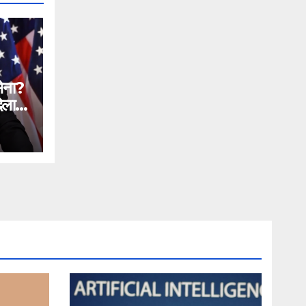
सेना?
िलाने
n
ial
ntc