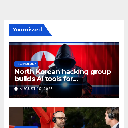
You missed
TECHNOLOGY
North Korean hacking group
builds AI tools for
cyberattacks: Report
AUGUST 10, 2026