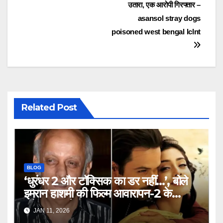
navigation
उतारा, एक आरोपी गिरफ्तार –
asansol stray dogs
poisoned west bengal lclnt
Related Post
BLOG
‘धुरंधर 2 और टॉक्सिक का डर नहीं…’, बोले
इमरान हाशमी की फिल्म आवारापन-2 के
प्रोड्यूसर मुकेश भट्ट – Mukesh
JAN 11, 2026
Bhatt on Emraan Hashmi