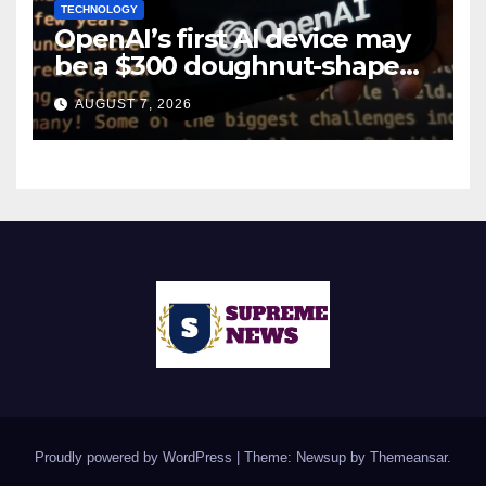
TECHNOLOGY
OpenAI’s first AI device may
be a $300 doughnut-shaped
smart speaker: Report
AUGUST 7, 2026
Proudly powered by WordPress
|
Theme: Newsup by
Themeansar
.