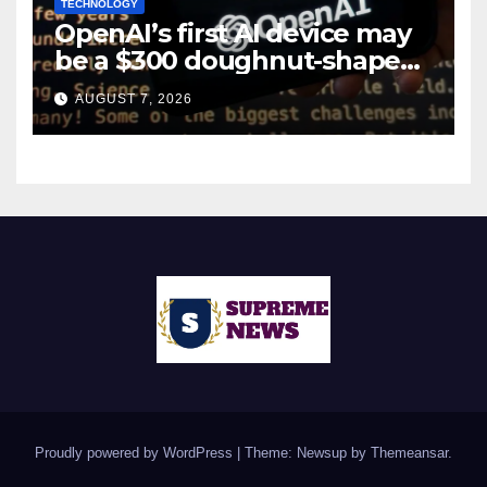
TECHNOLOGY
OpenAI’s first AI device may
be a $300 doughnut-shaped
smart speaker: Report
AUGUST 7, 2026
Proudly powered by WordPress
|
Theme: Newsup by
Themeansar
.