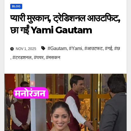
BLOG
प्यारी मुस्कान, ट्रेडिशनल आउटफिट,
छा गईं Yami Gautam
#Gautam
,
#Yami
,
#आउटफट
,
#गई
,
#छ
NOV 1, 2025
,
#टरडशनल
,
#पयर
,
#मसकन