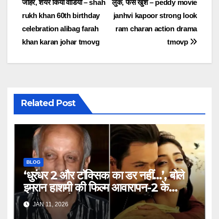
जौहर, शेयर किया वीडियो – shah
लुक, फैंस खुश – peddy movie
rukh khan 60th birthday
janhvi kapoor strong look
celebration alibag farah
ram charan action drama
khan karan johar tmovg
tmovp
Related Post
BLOG
‘धुरंधर 2 और टॉक्सिक का डर नहीं…’, बोले
इमरान हाशमी की फिल्म आवारापन-2 के
प्रोड्यूसर मुकेश भट्ट – Mukesh
JAN 11, 2026
Bhatt on Emraan Hashmi