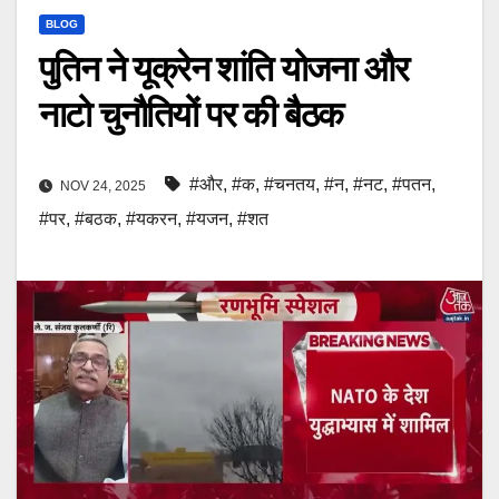
BLOG
पुतिन ने यूक्रेन शांति योजना और
नाटो चुनौतियों पर की बैठक
#और
,
#क
,
#चनतय
,
#न
,
#नट
,
#पतन
,
NOV 24, 2025
#पर
,
#बठक
,
#यकरन
,
#यजन
,
#शत