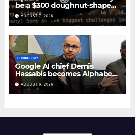
be a $300 doughnut-shaped
smart speaker: Report
AUGUST 7, 2026
TECHNOLOGY
Google AI chief Demis
Hassabis becomes Alphabet
chief scientist in leadership
AUGUST 6, 2026
shakeup