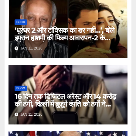
BLOG
‘धुरंधर 2 और टॉक्सिक का डर नहीं…’, बोले
इमरान हाशमी की फिल्म आवारापन-2 के
प्रोड्यूसर मुकेश भट्ट – Mukesh
JAN 11, 2026
Bhatt on Emraan Hashmi
Awarapan 2 delay release
date tmovg
BLOG
16 दिन तक डिजिटल अरेस्ट और 14 करोड़
की ठगी, दिल्ली में बुजुर्ग दंपति को ठगों ने
लगाया चूना – Delhi Cyber Fraud
JAN 11, 2026
elderly couple digital arrest
duped crores ntc rttm