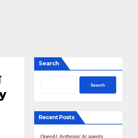
Search
े
Search
ky
Recent Posts
OpenAI, Anthropic AI agents