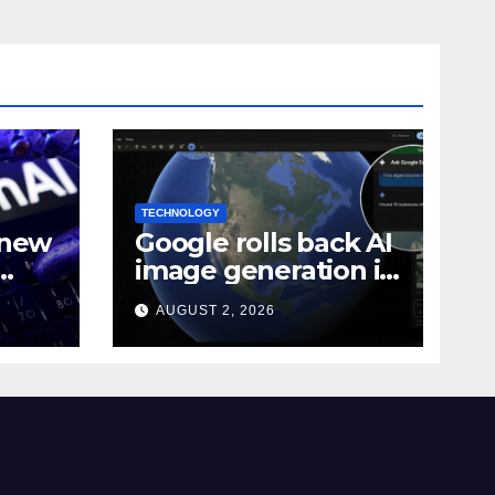
TECHNOLOGY
 new
Google rolls back AI
image generation in
Google Earth over
AUGUST 2, 2026
n 10
policy violations