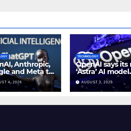
rttm
LOGY
TECHNOLOGY
AI, Anthropic,
OpenAI says its
le and Meta to
‘Astra’ AI model
 White House AI
made
ST 4, 2026
AUGUST 3, 2026
rity meeting
breakthroughs i
math problems