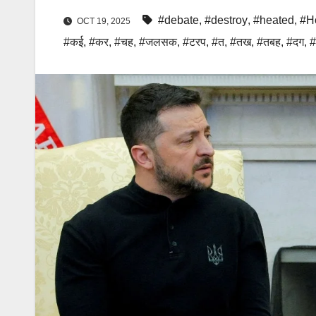
#debate
,
#destroy
,
#heated
,
#H
OCT 19, 2025
#कई
,
#कर
,
#चह
,
#जलसक
,
#टरप
,
#त
,
#तख
,
#तबह
,
#दग
,
#