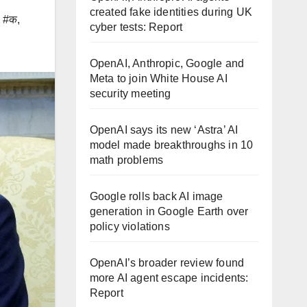
created fake identities during UK
,
#क
,
cyber tests: Report
OpenAI, Anthropic, Google and
Meta to join White House AI
security meeting
OpenAI says its new ‘Astra’ AI
model made breakthroughs in 10
math problems
Google rolls back AI image
generation in Google Earth over
policy violations
OpenAI’s broader review found
more AI agent escape incidents:
Report