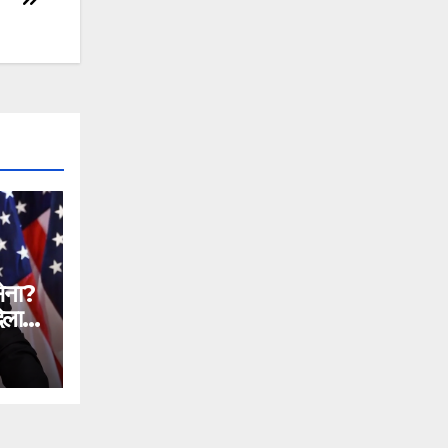
सेना?
िलाने
n
ial
ntc