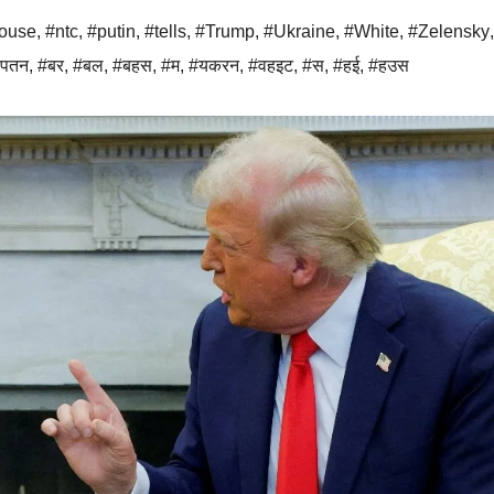
ouse
,
#ntc
,
#putin
,
#tells
,
#Trump
,
#Ukraine
,
#White
,
#Zelensky
पतन
,
#बर
,
#बल
,
#बहस
,
#म
,
#यकरन
,
#वहइट
,
#स
,
#हई
,
#हउस