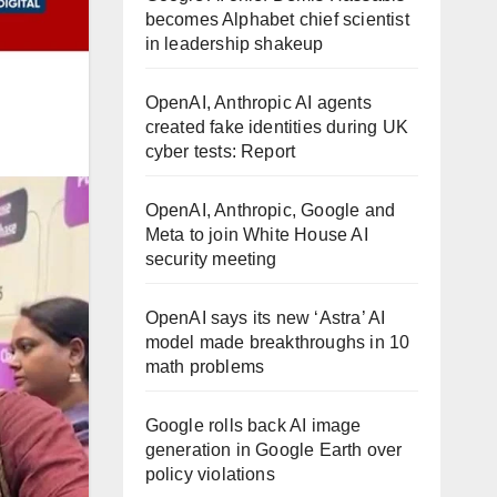
becomes Alphabet chief scientist
in leadership shakeup
OpenAI, Anthropic AI agents
created fake identities during UK
cyber tests: Report
OpenAI, Anthropic, Google and
Meta to join White House AI
security meeting
OpenAI says its new ‘Astra’ AI
model made breakthroughs in 10
math problems
Google rolls back AI image
generation in Google Earth over
policy violations