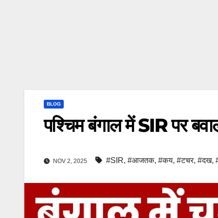
BLOG
पश्चिम बंगाल में SIR पर बव
#SIR
,
#आजतक
,
#कय
,
#टचर
,
#दख
,
NOV 2, 2025