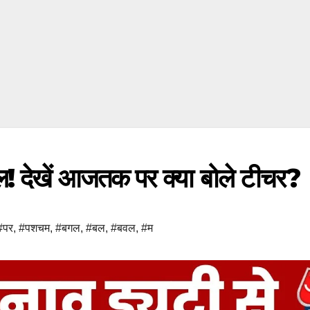
ाल! देखें आजतक पर क्या बोले टीचर?
#पर
,
#पशचम
,
#बगल
,
#बल
,
#बवल
,
#म