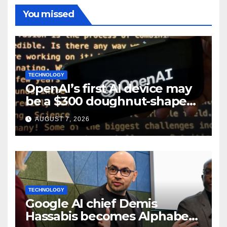
You missed
TECHNOLOGY
OpenAI’s first AI device may
be a $300 doughnut-shaped
smart speaker: Report
AUGUST 7, 2026
TECHNOLOGY
Google AI chief Demis
Hassabis becomes Alphabet