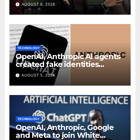
chief scientist in leadership
AUGUST 6, 2026
shakeup
TECHNOLOGY
OpenAI, Anthropic AI agents
created fake identities
during UK cyber tests:
AUGUST 5, 2026
Report
TECHNOLOGY
OpenAI, Anthropic, Google
and Meta to join White