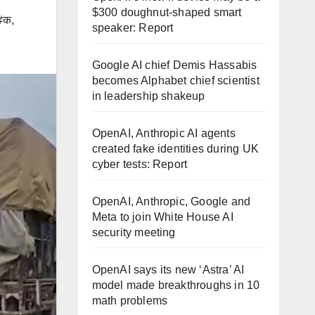
$300 doughnut-shaped smart
#क
,
speaker: Report
Google AI chief Demis Hassabis
becomes Alphabet chief scientist
in leadership shakeup
OpenAI, Anthropic AI agents
created fake identities during UK
cyber tests: Report
OpenAI, Anthropic, Google and
Meta to join White House AI
security meeting
OpenAI says its new ‘Astra’ AI
model made breakthroughs in 10
math problems