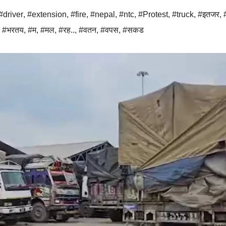
#driver
,
#extension
,
#fire
,
#nepal
,
#ntc
,
#Protest
,
#truck
,
#इतजर
,
,
#भरतय
,
#म
,
#मल
,
#रह..
,
#वतन
,
#वपस
,
#सकड