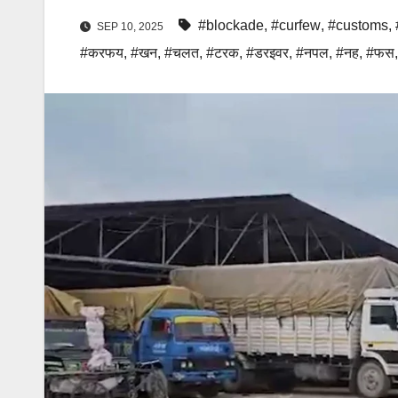
#blockade
,
#curfew
,
#customs
,
SEP 10, 2025
#करफय
,
#खन
,
#चलत
,
#टरक
,
#डरइवर
,
#नपल
,
#नह
,
#फस