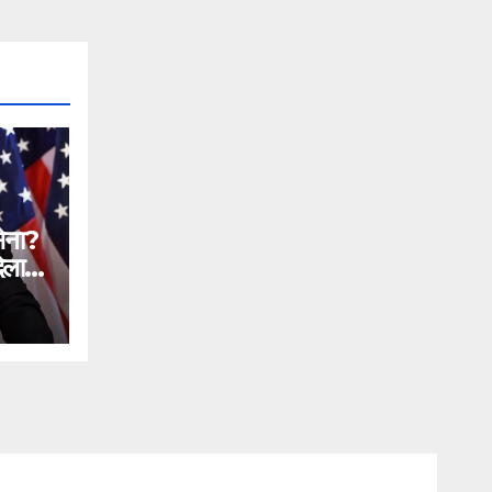
सेना?
िलाने
n
ial
ntc