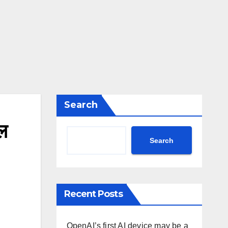
Search
िल
Search
Recent Posts
OpenAI’s first AI device may be a