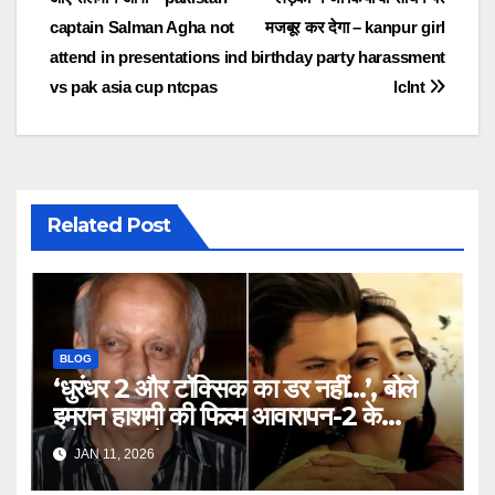
captain Salman Agha not
मजबूर कर देगा – kanpur girl
attend in presentations ind
birthday party harassment
vs pak asia cup ntcpas
lclnt
Related Post
BLOG
‘धुरंधर 2 और टॉक्सिक का डर नहीं…’, बोले
इमरान हाशमी की फिल्म आवारापन-2 के
प्रोड्यूसर मुकेश भट्ट – Mukesh
JAN 11, 2026
Bhatt on Emraan Hashmi