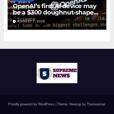
OpenAI’s first AI device may
be a $300 doughnut-shaped
smart speaker: Report
AUGUST 7, 2026
Proudly powered by WordPress
|
Theme: Newsup by
Themeansar
.