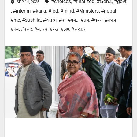
#choices
,
#finalized
,
#GenZ
,
#govt
SEP 14, 2025
,
#interim
,
#karki
,
#led
,
#mind
,
#Ministers
,
#nepal
,
#ntc
,
#sushila
,
#अतरम
,
#क
,
#गय..
,
#तय
,
#धयन
,
#नपल
,
#नम
,
#पसद
,
#मतरय
,
#रख
,
#लए
,
#सरकर