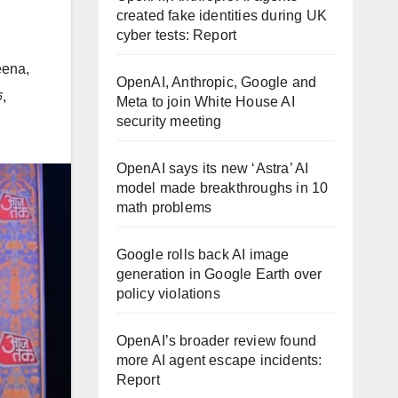
created fake identities during UK
cyber tests: Report
eena
,
OpenAI, Anthropic, Google and
क
,
Meta to join White House AI
security meeting
OpenAI says its new ‘Astra’ AI
model made breakthroughs in 10
math problems
Google rolls back AI image
generation in Google Earth over
policy violations
OpenAI’s broader review found
more AI agent escape incidents:
Report