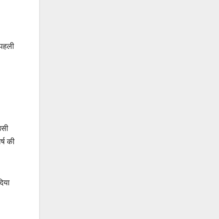
ापहली
उसी
्ष की
दिया