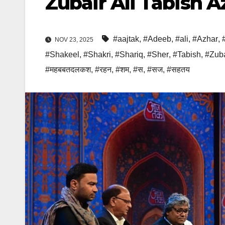
Zubair Ali Tabish A
#aajtak
,
#Adeeb
,
#ali
,
#Azhar
,
NOV 23, 2025
#Shakeel
,
#Shakri
,
#Shariq
,
#Sher
,
#Tabish
,
#Zuba
#महबबतदलकश
,
#रहन
,
#शम
,
#स
,
#सज
,
#सहतय