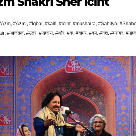
zm Shakri Sher lclnt
#Azm
,
#Azmi
,
#Iqbal
,
#kaifi
,
#lclnt
,
#mushaira
,
#Sahitya
,
#Shab
ir
,
#आजतक
,
#उतर
,
#एहसस
,
#और
,
#क
,
#खमर
,
#दय
,
#नश
,
#मशयर
,
#मह