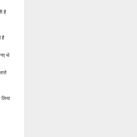
ी है
 है
 गए थे
लाते
न लिया