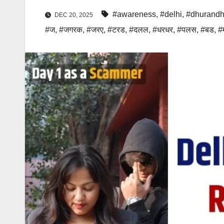
#awareness
,
#delhi
,
#dhurandh
DEC 20, 2025
#ज
,
#जगरक
,
#जरए
,
#टरड
,
#दलल
,
#धरधर
,
#पलस
,
#बड
,
#