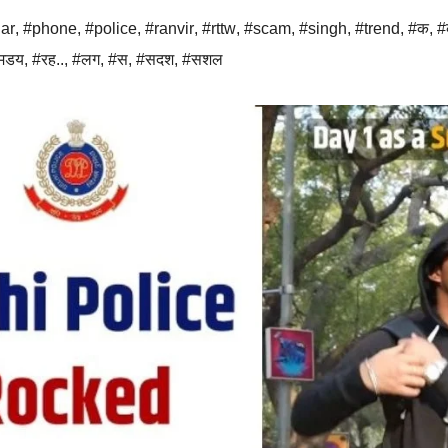
ar
,
#phone
,
#police
,
#ranvir
,
#rttw
,
#scam
,
#singh
,
#trend
,
#क
,
#
मडय
,
#रह..
,
#लग
,
#स
,
#सदश
,
#सशल