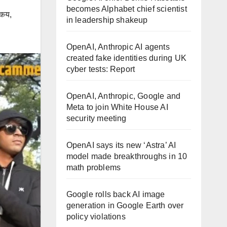
becomes Alphabet chief scientist
कय
,
in leadership shakeup
OpenAI, Anthropic AI agents
created fake identities during UK
cyber tests: Report
OpenAI, Anthropic, Google and
Meta to join White House AI
security meeting
OpenAI says its new ‘Astra’ AI
model made breakthroughs in 10
math problems
Google rolls back AI image
generation in Google Earth over
policy violations