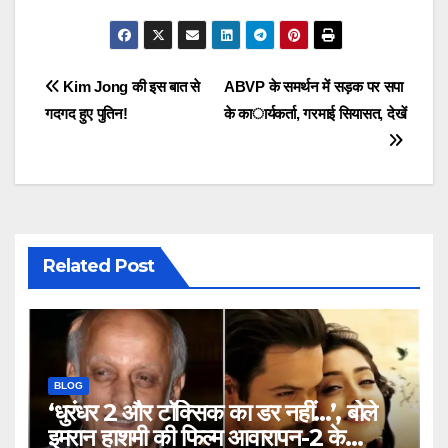
Post
Kim Jong की इस बात से
ABVP के समर्थन में सड़क पर सपा
गदगद हुए पुतिन!
के कार्यकर्ता, गरमाई सियासत, देखें
navigation
Related Post
BLOG
‘धुरंधर 2 और टॉक्सिक का डर नहीं…’, बोले
इमरान हाशमी की फिल्म आवारापन-2 के