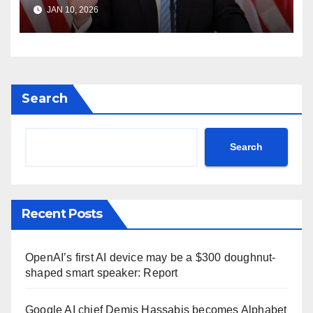
Iran Freedom Tehran Protest
JAN 10, 2026
Donald Trump Truth Social
post Khamenei ntc rttm
Search
Search
Recent Posts
OpenAI’s first AI device may be a $300 doughnut-
shaped smart speaker: Report
Google AI chief Demis Hassabis becomes Alphabet