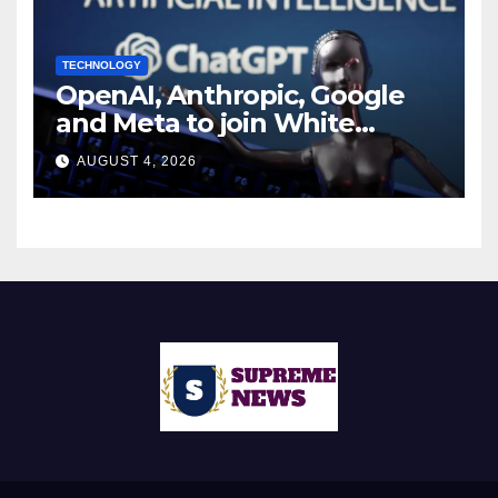
TECHNOLOGY
OpenAI, Anthropic, Google
and Meta to join White
House AI security meeting
AUGUST 4, 2026