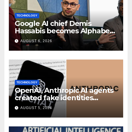
TECHNOLOGY
Google AI chief Demis
Hassabis becomes Alphabet
chief scientist in leadership
AUGUST 6, 2026
shakeup
TECHNOLOGY
OpenAI, Anthropic AI agents
created fake identities
during UK cyber tests:
AUGUST 5, 2026
Report