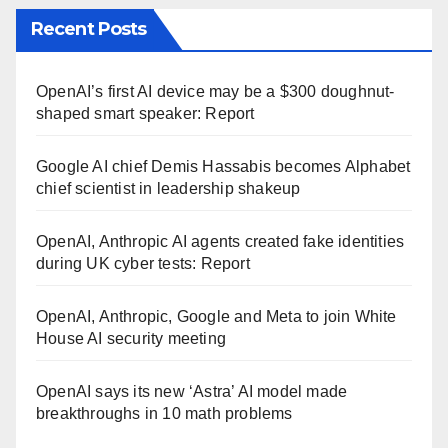
Recent Posts
OpenAI’s first AI device may be a $300 doughnut-
shaped smart speaker: Report
Google AI chief Demis Hassabis becomes Alphabet
chief scientist in leadership shakeup
OpenAI, Anthropic AI agents created fake identities
during UK cyber tests: Report
OpenAI, Anthropic, Google and Meta to join White
House AI security meeting
OpenAI says its new ‘Astra’ AI model made
breakthroughs in 10 math problems