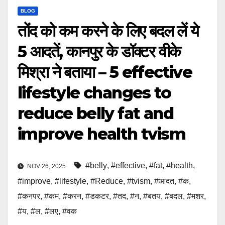
BLOG
तोंद को कम करने के लिए बदल लें ये
5 आदतें, कानपुर के डॉक्टर वीके
मिश्रा ने बताया – 5 effective
lifestyle changes to
reduce belly fat and
improve health tvism
#belly
,
#effective
,
#fat
,
#health
,
NOV 26, 2025
#improve
,
#lifestyle
,
#Reduce
,
#tvism
,
#आदत
,
#क
,
#कनपर
,
#कम
,
#करन
,
#डकटर
,
#तद
,
#न
,
#बतय
,
#बदल
,
#मशर
,
#य
,
#ल
,
#लए
,
#वक