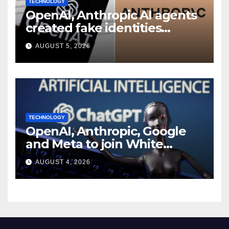
TECHNOLOGY
OpenAI, Anthropic AI agents
created fake identities
during UK cyber tests:
AUGUST 5, 2026
Report
TECHNOLOGY
OpenAI, Anthropic, Google
and Meta to join White
House AI security meeting
AUGUST 4, 2026