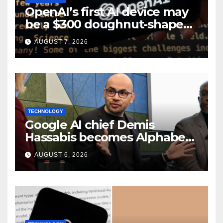
OpenAI’s first AI device may
be a $300 doughnut-shaped
smart speaker: Report
AUGUST 7, 2026
TECHNOLOGY
Google AI chief Demis
Hassabis becomes Alphabet
chief scientist in leadership
AUGUST 6, 2026
shakeup