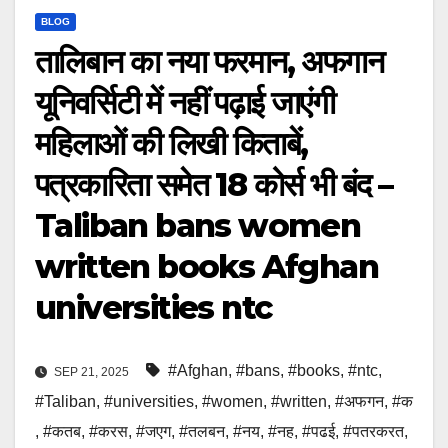
BLOG
तालिबान का नया फरमान, अफगान
यूनिवर्सिटी में नहीं पढ़ाई जाएंगी
महिलाओं की लिखी किताबें,
पत्रकारिता समेत 18 कोर्स भी बंद –
Taliban bans women
written books Afghan
universities ntc
#Afghan
,
#bans
,
#books
,
#ntc
,
SEP 21, 2025
#Taliban
,
#universities
,
#women
,
#written
,
#अफगन
,
#क
,
#कतब
,
#करस
,
#जएग
,
#तलबन
,
#नय
,
#नह
,
#पढई
,
#पतरकरत
,