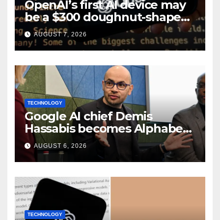
OpenAI’s first AI device may
be a $300 doughnut-shaped
smart speaker: Report
AUGUST 7, 2026
TECHNOLOGY
Google AI chief Demis
Hassabis becomes Alphabet
chief scientist in leadership
AUGUST 6, 2026
shakeup
TECHNOLOGY