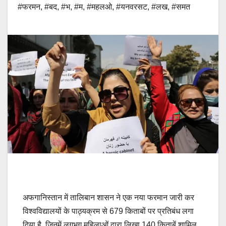
#फरमन
,
#बद
,
#भ
,
#म
,
#महलओ
,
#यनवरसट
,
#लख
,
#समत
अफगानिस्तान में तालिबान शासन ने एक नया फरमान जारी कर
विश्वविद्यालयों के पाठ्यक्रम से 679 किताबों पर प्रतिबंध लगा
दिया है, जिनमें लगभग महिलाओं द्वारा लिखा 140 किताबें शामिल