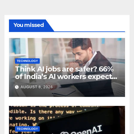
You missed
TECHNOLOGY
Think AI jobs are safer? 66%
of India’s AI workers expect
layoffs
AUGUST 8, 2026
TECHNOLOGY