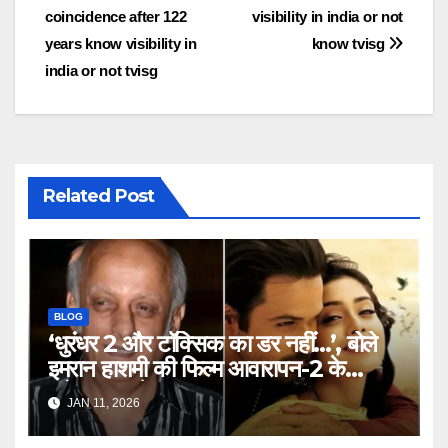
coincidence after 122
visibility in india or not
years know visibility in
know tvisg
india or not tvisg
Related Post
BLOG
‘धुरंधर 2 और टॉक्सिक का डर नहीं…’, बोले
इमरान हाशमी की फिल्म आवारापन-2 के
प्रोड्यूसर मुकेश भट्ट – Mukesh
JAN 11, 2026
Bhatt on Emraan Hashmi
Awarapan 2 delay release