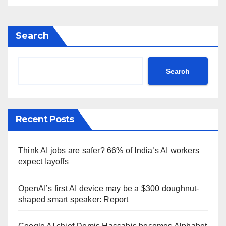
Search
Search
Recent Posts
Think AI jobs are safer? 66% of India’s AI workers
expect layoffs
OpenAI’s first AI device may be a $300 doughnut-
shaped smart speaker: Report