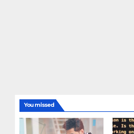
Awarapan 2 delay
dupe
release date tmovg
rttm
You missed