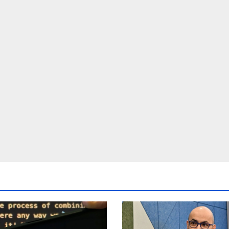
d crores ntc
post Khamenei 
rttm