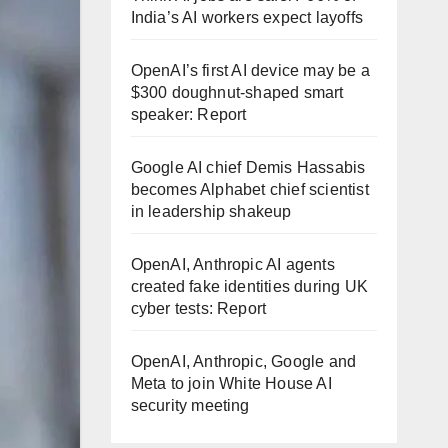
India’s AI workers expect layoffs
OpenAI’s first AI device may be a
$300 doughnut-shaped smart
speaker: Report
Google AI chief Demis Hassabis
becomes Alphabet chief scientist
in leadership shakeup
OpenAI, Anthropic AI agents
created fake identities during UK
cyber tests: Report
OpenAI, Anthropic, Google and
Meta to join White House AI
security meeting