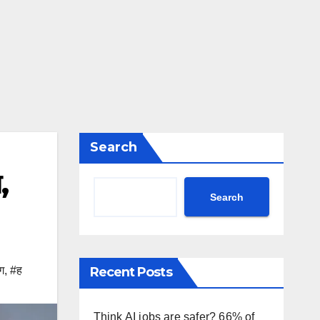
Search
,
Search
ग
,
#ह
Recent Posts
Think AI jobs are safer? 66% of