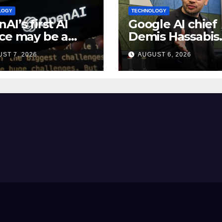
LOGY
TECHNOLOGY
AI’s first AI
Google AI chief
ce may be a
Demis Hassabis
0 doughnut-
becomes Alpha
ST 7, 2026
AUGUST 6, 2026
ped smart
chief scientist i
ker: Report
leadership sha