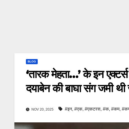
BLOG
‘तारक मेहता…’ के इन एक्टर्स 
दयाबेन की बाघा संग जमी थी
#इन
,
#एक
,
#एकटरस
,
#क
,
#कम
,
#क
NOV 20, 2025