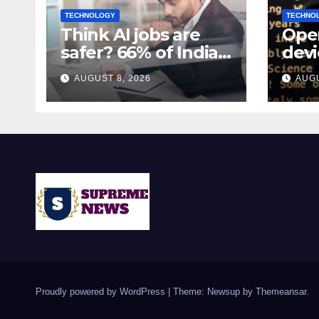
TECHNOLOGY
TECHNO
Think AI jobs are
Open
safer? 66% of India’s
devi
AI workers expect
$30
AUGUST 8, 2026
AUGU
layoffs
sha
spea
Proudly powered by WordPress
|
Theme: Newsup by
Themeansar
.