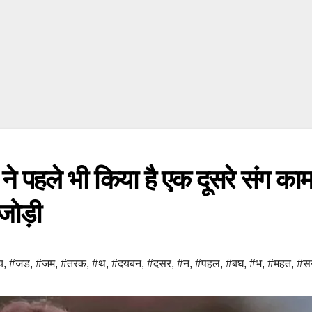
ने पहले भी किया है एक दूसरे संग काम
 जोड़ी
य
,
#जड
,
#जम
,
#तरक
,
#थ
,
#दयबन
,
#दसर
,
#न
,
#पहल
,
#बघ
,
#भ
,
#महत
,
#स