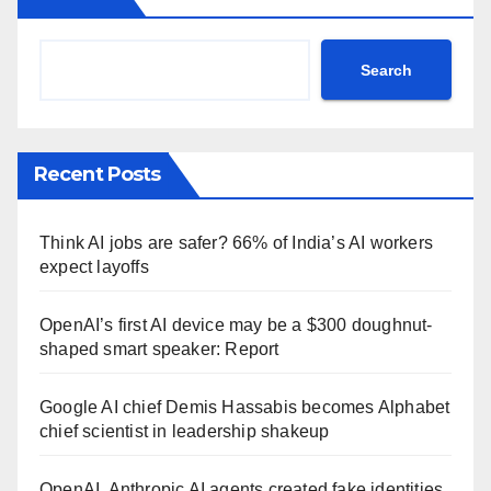
Search
Recent Posts
Think AI jobs are safer? 66% of India’s AI workers
expect layoffs
OpenAI’s first AI device may be a $300 doughnut-
shaped smart speaker: Report
Google AI chief Demis Hassabis becomes Alphabet
chief scientist in leadership shakeup
OpenAI, Anthropic AI agents created fake identities