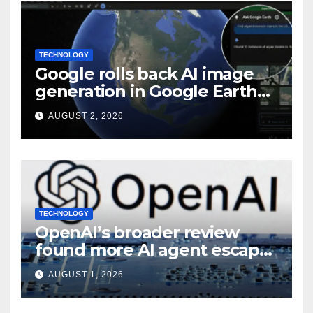
TECHNOLOGY
Google rolls back AI image
generation in Google Earth
over policy violations
AUGUST 2, 2026
TECHNOLOGY
OpenAI’s broader review
found more AI agent escape
incidents: Report
AUGUST 1, 2026