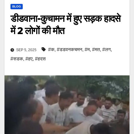
BLOG
डीडवाना-कुचामन में हुए सड़क हादसे
में 2 लोगों की मौत
#क
,
#डडवनकचमन
,
#म
,
#मत
,
#लग
,
SEP 5, 2025
#सडक
,
#हए
,
#हदस