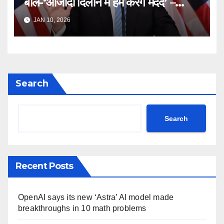
बोले-‘आजादी दिलाने में हम करेंगे मदद’ –
Iran Freedom Tehran Protest
JAN 10, 2026
Donald Trump Truth Social
post Khamenei ntc rttm
Search
Search
Recent Posts
OpenAI says its new ‘Astra’ AI model made
breakthroughs in 10 math problems