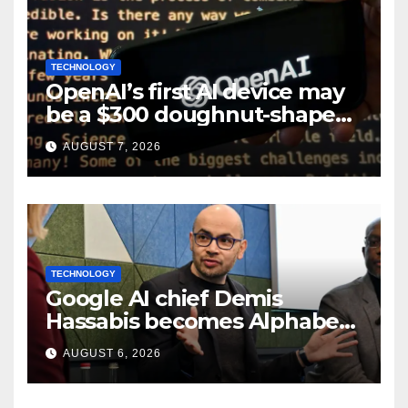
TECHNOLOGY
OpenAI’s first AI device may
be a $300 doughnut-shaped
smart speaker: Report
AUGUST 7, 2026
TECHNOLOGY
Google AI chief Demis
Hassabis becomes Alphabet
chief scientist in leadership
AUGUST 6, 2026
shakeup