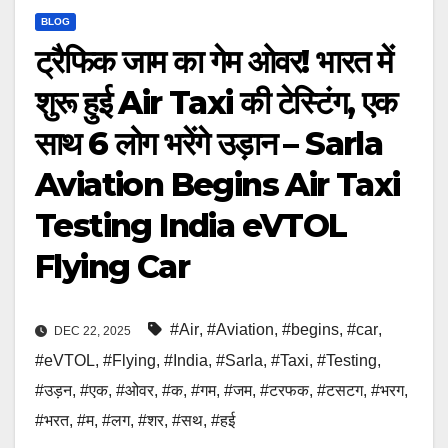
BLOG
ट्रैफिक जाम का गेम ओवर! भारत में
शुरू हुई Air Taxi की टेस्टिंग, एक
साथ 6 लोग भरेंगे उड़ान – Sarla
Aviation Begins Air Taxi
Testing India eVTOL
Flying Car
#Air
,
#Aviation
,
#begins
,
#car
,
DEC 22, 2025
#eVTOL
,
#Flying
,
#India
,
#Sarla
,
#Taxi
,
#Testing
,
#उड़न
,
#एक
,
#ओवर
,
#क
,
#गम
,
#जम
,
#टरफक
,
#टसटग
,
#भरग
,
#भरत
,
#म
,
#लग
,
#शर
,
#सथ
,
#हई