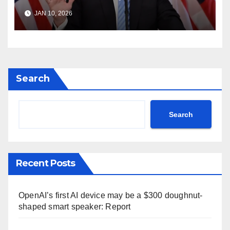
Iran Freedom Tehran Protest
JAN 10, 2026
Donald Trump Truth Social
post Khamenei ntc rttm
Search
Search
Recent Posts
OpenAI’s first AI device may be a $300 doughnut-
shaped smart speaker: Report