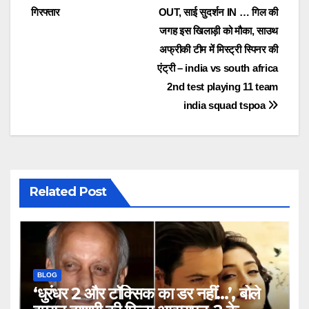
गिरफ्तार
OUT, साई सुदर्शन IN … गिल की
navigation
जगह इस ख‍िलाड़ी को मौका, साउथ
अफ्रीकी टीम में मिस्ट्री स्पिनर की
एंट्री – india vs south africa
2nd test playing 11 team
india squad tspoa
Related Post
BLOG
‘धुरंधर 2 और टॉक्सिक का डर नहीं…’, बोले