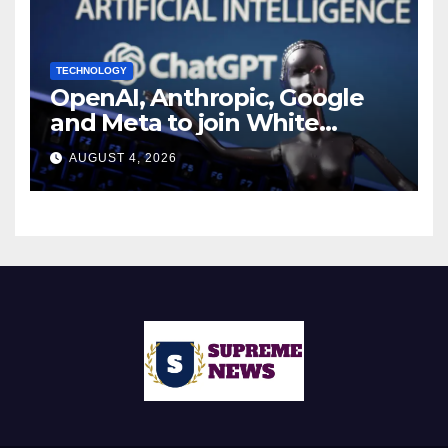
TECHNOLOGY
OpenAI, Anthropic, Google
and Meta to join White
House AI security meeting
AUGUST 4, 2026