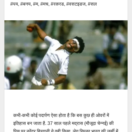
#पय
,
#बनय
,
#म
,
#मच
,
#रकरड
,
#वसटइडज
,
#सल
कभी-कभी कोई पदार्पण ऐसा होता है कि बस कुछ ही ओवरों में
इतिहास बन जाता है. 37 साल पहले मद्रास (मौजूदा चेन्नई) की
पिच पर नरेंद्र हिरवानी ने वही किया. लेग स्पिनर भारत की जर्सी में