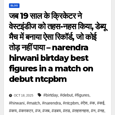
BLOG
जब 19 साल के क्रिकेटर ने
वेस्टइंडीज को तहस-नहस किया, डेब्यू
मैच में बनाया ऐसा रिकॉर्ड, जो कोई
तोड़ नहीं पाया – narendra
hirwani birtday best
figures in a match on
debut ntcpbm
#birtday
,
#debut
,
#figures
,
OCT 18, 2025
#hirwani
,
#match
,
#narendra
,
#ntcpbm
,
#ऐस
,
#क
,
#कई
,
#कय
,
#करकटर
,
#ज
,
#जब
,
#डबय
,
#तड
,
#तहसनहस
,
#न
,
#नह
,