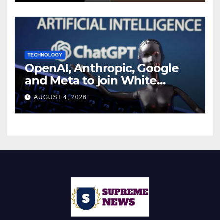
TECHNOLOGY
OpenAI, Anthropic, Google
and Meta to join White
House AI security meeting
AUGUST 4, 2026