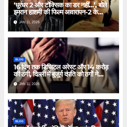
‘धुरंधर 2 और टॉक्सिक का डर नहीं…’, बोले
इमरान हाशमी की फिल्म आवारापन-2 के
प्रोड्यूसर मुकेश भट्ट – Mukesh
JAN 11, 2026
Bhatt on Emraan Hashmi
Awarapan 2 delay release
date tmovg
BLOG
16 दिन तक डिजिटल अरेस्ट और 14 करोड़
की ठगी, दिल्ली में बुजुर्ग दंपति को ठगों ने
लगाया चूना – Delhi Cyber Fraud
JAN 11, 2026
elderly couple digital arrest
duped crores ntc rttm
BLOG