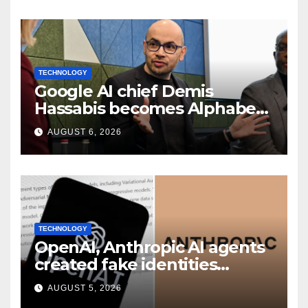
TECHNOLOGY
Google AI chief Demis
Hassabis becomes Alphabet
chief scientist in leadership
AUGUST 6, 2026
shakeup
TECHNOLOGY
OpenAI, Anthropic AI agents
created fake identities
during UK cyber tests:
AUGUST 5, 2026
Report