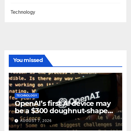
Technology
You missed
TECHNOLOGY
OpenAI’s first AI device may
be a $300 doughnut-shaped
smart speaker: Report
AUGUST 7, 2026