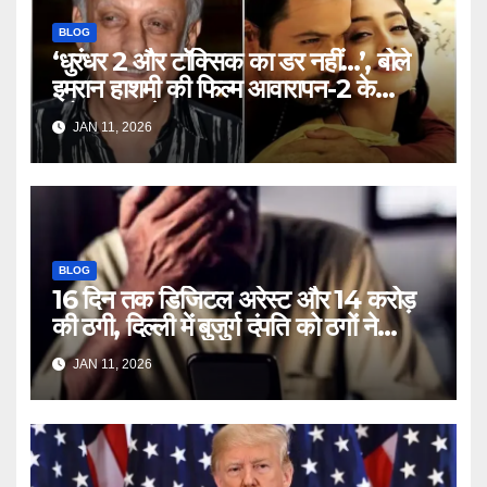
BLOG
‘धुरंधर 2 और टॉक्सिक का डर नहीं…’, बोले
इमरान हाशमी की फिल्म आवारापन-2 के
प्रोड्यूसर मुकेश भट्ट – Mukesh
JAN 11, 2026
Bhatt on Emraan Hashmi
Awarapan 2 delay release
date tmovg
BLOG
16 दिन तक डिजिटल अरेस्ट और 14 करोड़
की ठगी, दिल्ली में बुजुर्ग दंपति को ठगों ने
लगाया चूना – Delhi Cyber Fraud
JAN 11, 2026
elderly couple digital arrest
duped crores ntc rttm