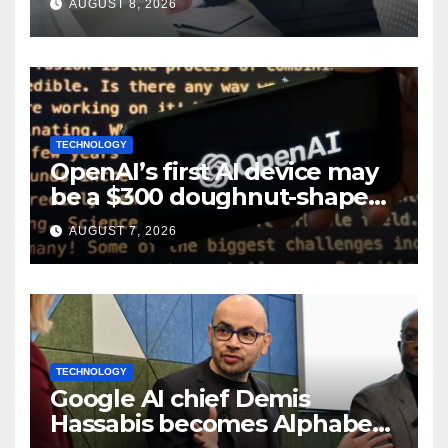
AUGUST 8, 2026
TECHNOLOGY
OpenAI’s first AI device may
be a $300 doughnut-shaped
smart speaker: Report
AUGUST 7, 2026
TECHNOLOGY
Google AI chief Demis
Hassabis becomes Alphabet