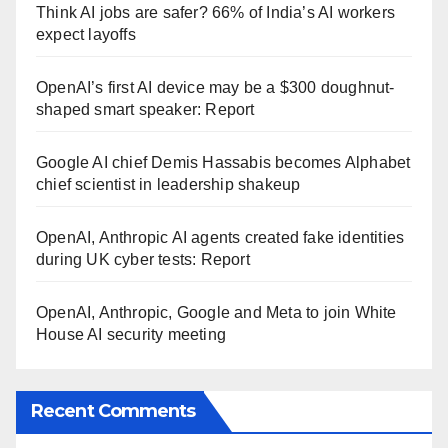
Think AI jobs are safer? 66% of India’s AI workers
expect layoffs
OpenAI’s first AI device may be a $300 doughnut-
shaped smart speaker: Report
Google AI chief Demis Hassabis becomes Alphabet
chief scientist in leadership shakeup
OpenAI, Anthropic AI agents created fake identities
during UK cyber tests: Report
OpenAI, Anthropic, Google and Meta to join White
House AI security meeting
Recent Comments