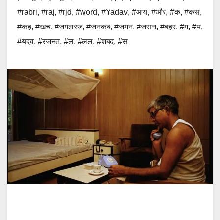
#rabri
,
#raj
,
#rjd
,
#word
,
#Yadav
,
#आय
,
#और
,
#क
,
#कस
,
#कह
,
#खच
,
#जगलरज
,
#जनकब
,
#जमन
,
#जसन
,
#बहर
,
#म
,
#य
,
#यदव
,
#रजनत
,
#ल
,
#लल
,
#शबद
,
#स