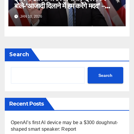
बोले-‘आजादी दिलाने में हम करेंगे मदद’ –
Iran Freedom Tehran Protest
JAN 10, 2026
Donald Trump Truth Social
post Khamenei ntc rttm
Search
Search
Recent Posts
OpenAI’s first AI device may be a $300 doughnut-
shaped smart speaker: Report