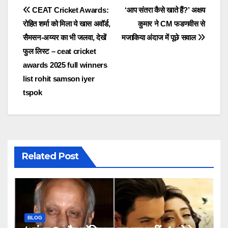
Post
CEAT Cricket Awards:
‘आप संतरा कैसे खाते हैं?’ अक्षय
रोहित शर्मा को मिला ये खास अवॉर्ड,
कुमार ने CM फडणवीस से
navigation
सैमसन-अय्यर का भी जलवा, देखें
मजाकिया अंदाज में पूछे सवाल
फुल ल‍िस्ट – ceat cricket
awards 2025 full winners
list rohit samson iyer
tspok
Related Post
BLOG