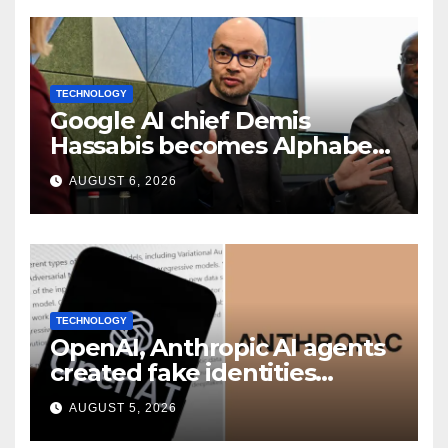
TECHNOLOGY
Google AI chief Demis
Hassabis becomes Alphabet
chief scientist in leadership
AUGUST 6, 2026
shakeup
TECHNOLOGY
OpenAI, Anthropic AI agents
created fake identities
during UK cyber tests:
AUGUST 5, 2026
Report