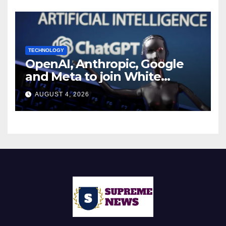
TECHNOLOGY
OpenAI, Anthropic, Google
and Meta to join White
House AI security meeting
AUGUST 4, 2026