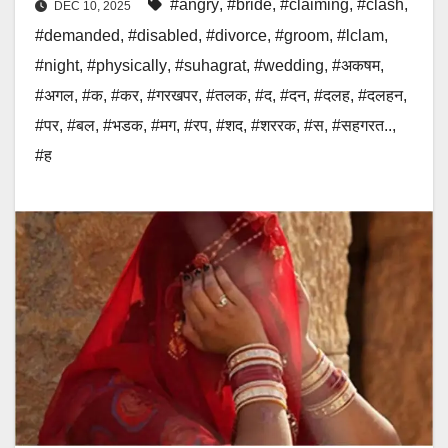
#angry
,
#bride
,
#claiming
,
#clash
,
DEC 10, 2025
#demanded
,
#disabled
,
#divorce
,
#groom
,
#lclam
,
#night
,
#physically
,
#suhagrat
,
#wedding
,
#अकषम
,
#अगल
,
#क
,
#कर
,
#गरखपर
,
#तलक
,
#द
,
#दन
,
#दलह
,
#दलहन
,
#पर
,
#बल
,
#भडक
,
#मग
,
#रप
,
#शद
,
#शररक
,
#स
,
#सहगरत..
,
#ह