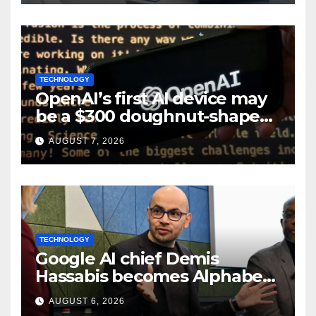
TECHNOLOGY
OpenAI’s first AI device may
be a $300 doughnut-shaped
smart speaker: Report
AUGUST 7, 2026
TECHNOLOGY
Google AI chief Demis
Hassabis becomes Alphabet
chief scientist in leadership
AUGUST 6, 2026
shakeup