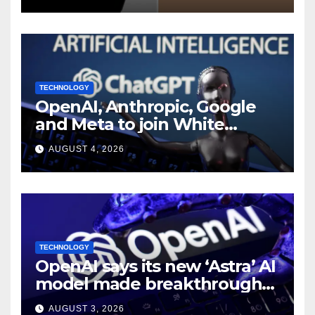
TECHNOLOGY
OpenAI, Anthropic, Google
and Meta to join White
House AI security meeting
AUGUST 4, 2026
TECHNOLOGY
OpenAI says its new ‘Astra’ AI
model made breakthroughs
in 10 math problems
AUGUST 3, 2026