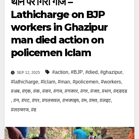
थाने पर गिरी गाज –
Lathicharge on BJP
workers in Ghazipur
man died action on
policemen lclam
#action
,
#BJP
,
#died
,
#ghazipur
,
SEP 12, 2025
#lathicharge
,
#lclam
,
#man
,
#policemen
,
#workers
,
#अब
,
#एक
,
#क
,
#कर
,
#गज
,
#गजपर
,
#गर
,
#जत
,
#थन
,
#दडदड
,
#न
,
#पट
,
#पर
,
#पलसवल
,
#भजपइय
,
#म
,
#मत
,
#लइट
,
#लठचरज
,
#ह