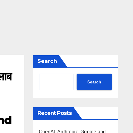
Search
ालाब
Search
Recent Posts
ond
OpenAI, Anthropic, Google and