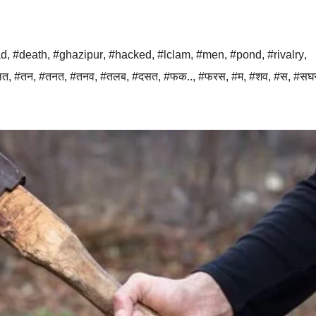
ad
,
#death
,
#ghazipur
,
#hacked
,
#lclam
,
#men
,
#pond
,
#rivalry
,
लत
,
#तन
,
#तनत
,
#तनव
,
#तलब
,
#दसत
,
#फक..
,
#फरस
,
#म
,
#शव
,
#स
,
#सघ