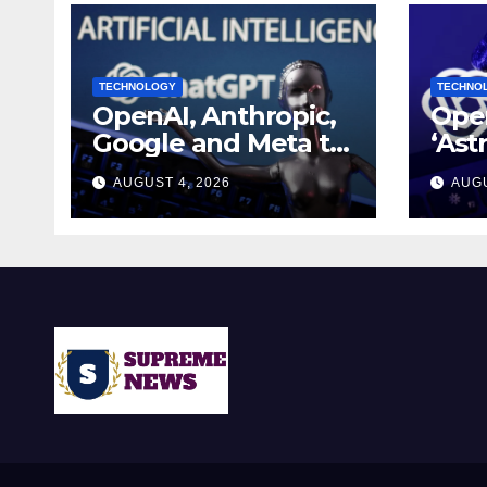
TECHNOLOGY
TECHNO
OpenAI, Anthropic,
Open
Google and Meta to
‘Ast
join White House AI
mad
AUGUST 4, 2026
AUGU
security meeting
brea
mat