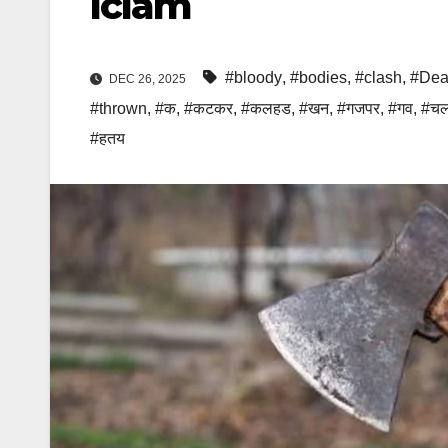
lclam
#bloody
,
#bodies
,
#clash
,
#De
DEC 26, 2025
#thrown
,
#क
,
#कटकर
,
#कलहड
,
#खन
,
#गजपर
,
#गव
,
#च
#हतय