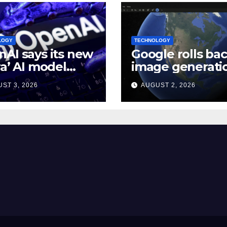
LOGY
TECHNOLOGY
AI says its new
Google rolls bac
ra’ AI model
image generatio
e
Google Earth ov
ST 3, 2026
AUGUST 2, 2026
kthroughs in 10
policy violations
h problems