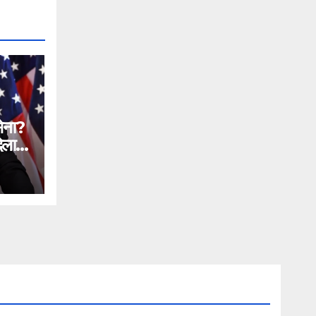
सेना?
िलाने
n
ial
ntc