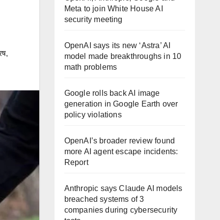
Meta to join White House AI
security meeting
OpenAI says its new ‘Astra’ AI
रष
,
model made breakthroughs in 10
math problems
Google rolls back AI image
generation in Google Earth over
policy violations
OpenAI’s broader review found
more AI agent escape incidents:
Report
Anthropic says Claude AI models
breached systems of 3
companies during cybersecurity