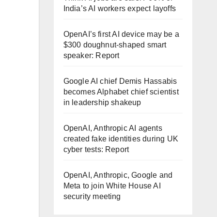
India’s AI workers expect layoffs
OpenAI’s first AI device may be a
$300 doughnut-shaped smart
speaker: Report
Google AI chief Demis Hassabis
becomes Alphabet chief scientist
in leadership shakeup
OpenAI, Anthropic AI agents
created fake identities during UK
cyber tests: Report
OpenAI, Anthropic, Google and
Meta to join White House AI
security meeting