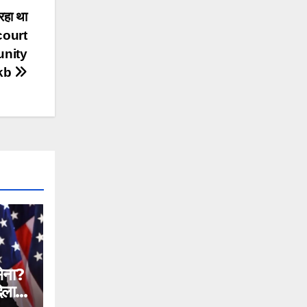
रहा था
 court
unity
pkb
सेना?
िलाने