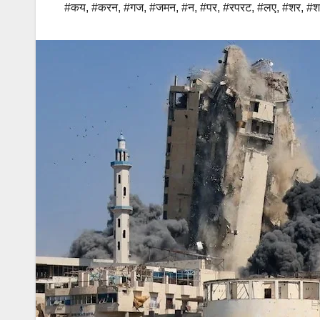
#कय
,
#करन
,
#गज
,
#जमन
,
#न
,
#पर
,
#रपरट
,
#लए
,
#शर
,
#श