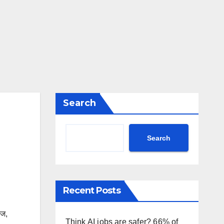
Search
Search
Recent Posts
बज
,
Think AI jobs are safer? 66% of