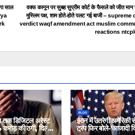
गा साल
वक्फ कानून पर सुबह सुप्रीम कोर्ट के फैसले को जीत मान 
urya
मुस्लिम पक्ष, शाम होते-होते पलट गई बाजी – supreme
rk
verdict waqf amendment act muslim comm
reactions ntc
BLOG
न तक डिजिटल अरेस्ट
ईरान में उतरेगी अमेरिकी 
करोड़ की ठगी, दिल्ली
ट्रंप फिर बोले-‘आजादी द