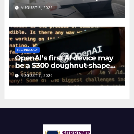
layoffs
AUGUST 8, 2026
TECHNOLOGY
OpenAI’s first AI device may
be a $300 doughnut-shaped
smart speaker: Report
AUGUST 7, 2026