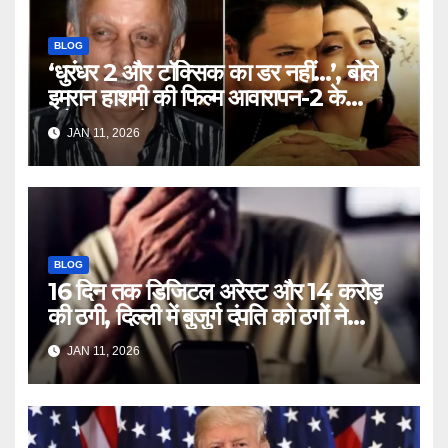
BLOG
‘धुरंधर 2 और टॉक्सिक का डर नहीं…’, बोले
इमरान हाशमी की फिल्म आवारापन-2 के
प्रोड्यूसर मुकेश भट्ट – Mukesh
JAN 11, 2026
Bhatt on Emraan Hashmi
Awarapan 2 delay release
date tmovg
BLOG
16 दिन तक डिजिटल अरेस्ट और 14 करोड़
की ठगी, दिल्ली में बुजुर्ग दंपति को ठगों ने
लगाया चूना – Delhi Cyber Fraud
JAN 11, 2026
elderly couple digital arrest
duped crores ntc rttm