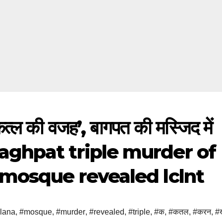
कत्ल की वजह’, बागपत की मस्जिद में
 – baghpat triple murder of
 mosque revealed lclnt
lana
,
#mosque
,
#murder
,
#revealed
,
#triple
,
#क
,
#कतल
,
#करन
,
#