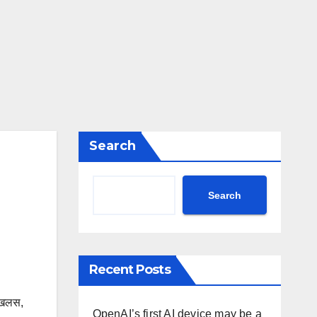
Search
Search
Recent Posts
खलस
,
OpenAI’s first AI device may be a