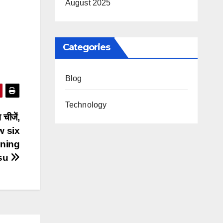
August 2025
Categories
Blog
Technology
चीजें,
w six
aning
isu