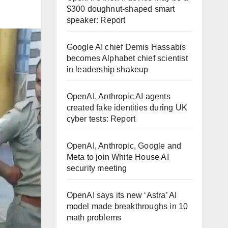
$300 doughnut-shaped smart
speaker: Report
Google AI chief Demis Hassabis
becomes Alphabet chief scientist
in leadership shakeup
OpenAI, Anthropic AI agents
created fake identities during UK
cyber tests: Report
OpenAI, Anthropic, Google and
Meta to join White House AI
security meeting
OpenAI says its new ‘Astra’ AI
model made breakthroughs in 10
math problems