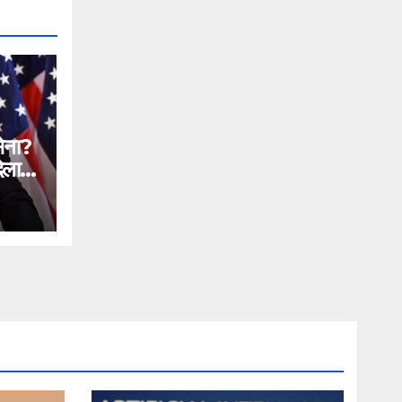
सेना?
िलाने
n
ial
ntc