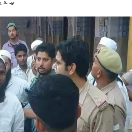
द
,
#वजह