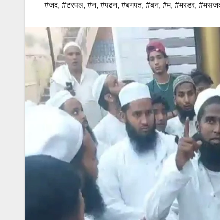
#जद
,
#टरपल
,
#न
,
#पढन
,
#बगपत
,
#बन
,
#म
,
#मरडर
,
#मसज