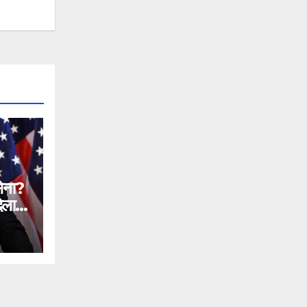
सेना?
िलाने
n
ial
ntc