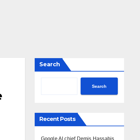
Search
Search
e
Recent Posts
Google AI chief Demis Hassabis