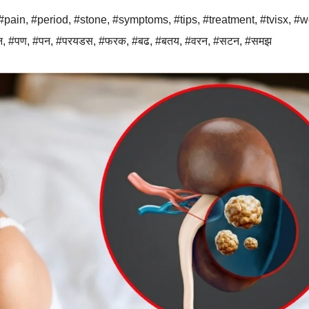
#pain
,
#period
,
#stone
,
#symptoms
,
#tips
,
#treatment
,
#tvisx
,
#w
न
,
#पण
,
#पन
,
#परयडस
,
#फरक
,
#बढ
,
#बतय
,
#वरन
,
#सटन
,
#समझ