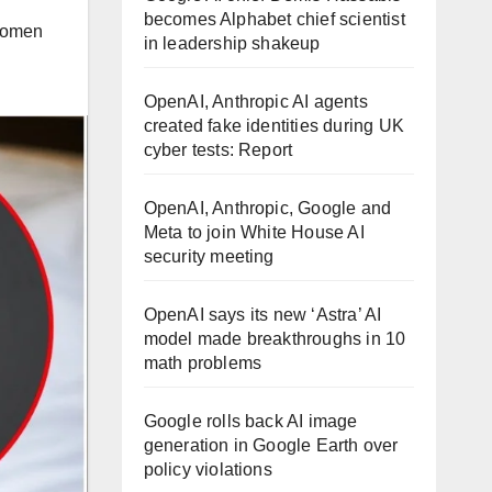
becomes Alphabet chief scientist
omen
in leadership shakeup
OpenAI, Anthropic AI agents
created fake identities during UK
cyber tests: Report
OpenAI, Anthropic, Google and
Meta to join White House AI
security meeting
OpenAI says its new ‘Astra’ AI
model made breakthroughs in 10
math problems
Google rolls back AI image
generation in Google Earth over
policy violations