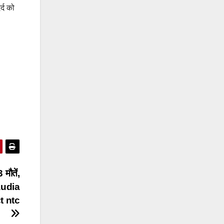
्द को
 मौतें,
laudia
t ntc