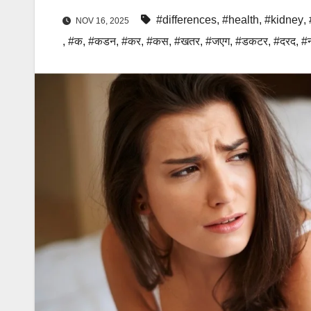
#differences
,
#health
,
#kidney
,
NOV 16, 2025
,
#क
,
#कडन
,
#कर
,
#कस
,
#खतर
,
#जएग
,
#डकटर
,
#दरद
,
#