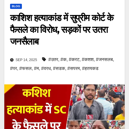
BLOG
काशि‍श हत्याकांड में सुप्रीम कोर्ट के
फैसले का व‍िरोध, सड़कों पर उतरा
जनसैलाब
#उतर
,
#क
,
#करट
,
#कशश
,
#जनसलब
,
SEP 14, 2025
#पर
,
#फसल
,
#म
,
#वरध
,
#सडक
,
#सपरम
,
#हतयकड