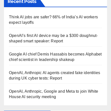
Recent Posts
Think AI jobs are safer? 66% of India’s AI workers
expect layoffs
OpenAI’s first AI device may be a $300 doughnut-
shaped smart speaker: Report
Google AI chief Demis Hassabis becomes Alphabet
chief scientist in leadership shakeup
OpenAI, Anthropic AI agents created fake identities
during UK cyber tests: Report
OpenAI, Anthropic, Google and Meta to join White
House AI security meeting