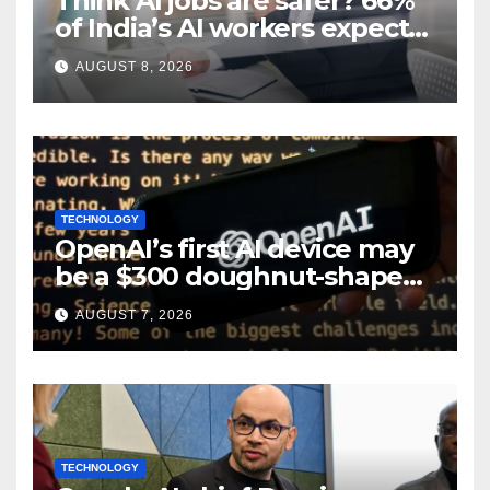
Think AI jobs are safer? 66%
of India’s AI workers expect
layoffs
AUGUST 8, 2026
TECHNOLOGY
OpenAI’s first AI device may
be a $300 doughnut-shaped
smart speaker: Report
AUGUST 7, 2026
TECHNOLOGY