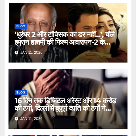
BLOG
‘धुरंधर 2 और टॉक्सिक का डर नहीं…’, बोले
इमरान हाशमी की फिल्म आवारापन-2 के
प्रोड्यूसर मुकेश भट्ट – Mukesh
JAN 11, 2026
Bhatt on Emraan Hashmi
Awarapan 2 delay release
date tmovg
BLOG
16 दिन तक डिजिटल अरेस्ट और 14 करोड़
की ठगी, दिल्ली में बुजुर्ग दंपति को ठगों ने
लगाया चूना – Delhi Cyber Fraud
JAN 11, 2026
elderly couple digital arrest
duped crores ntc rttm