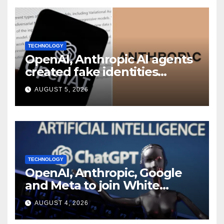
TECHNOLOGY
OpenAI, Anthropic AI agents
created fake identities
during UK cyber tests:
AUGUST 5, 2026
Report
TECHNOLOGY
OpenAI, Anthropic, Google
and Meta to join White
House AI security meeting
AUGUST 4, 2026