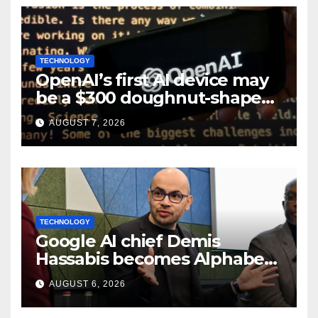
TECHNOLOGY
OpenAI’s first AI device may
be a $300 doughnut-shaped
smart speaker: Report
AUGUST 7, 2026
TECHNOLOGY
Google AI chief Demis
Hassabis becomes Alphabet
chief scientist in leadership
AUGUST 6, 2026
shakeup