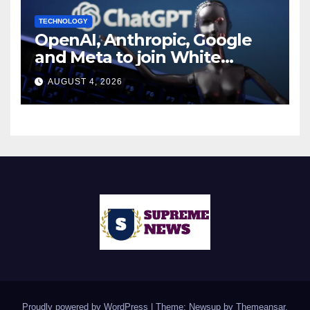
TECHNOLOGY
OpenAI, Anthropic, Google
and Meta to join White
House AI security meeting
AUGUST 4, 2026
Proudly powered by WordPress
|
Theme: Newsup by
Themeansar
.