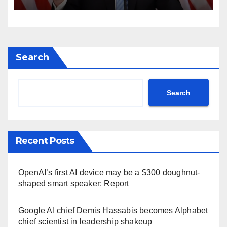
Donald Trump Truth Social
post Khamenei ntc rttm
Search
Search
Recent Posts
OpenAI’s first AI device may be a $300 doughnut-
shaped smart speaker: Report
Google AI chief Demis Hassabis becomes Alphabet
chief scientist in leadership shakeup