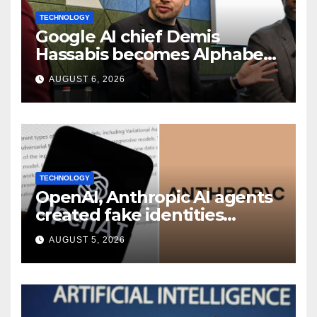
TECHNOLOGY
Google AI chief Demis
Hassabis becomes Alphabet
chief scientist in leadership
AUGUST 6, 2026
shakeup
TECHNOLOGY
OpenAI, Anthropic AI agents
created fake identities
during UK cyber tests:
AUGUST 5, 2026
Report