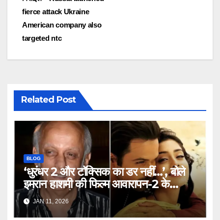
fierce attack Ukraine
American company also
targeted ntc
Related Post
BLOG
‘धुरंधर 2 और टॉक्सिक का डर नहीं…’, बोले
इमरान हाशमी की फिल्म आवारापन-2 के
प्रोड्यूसर मुकेश भट्ट – Mukesh
JAN 11, 2026
Bhatt on Emraan Hashmi