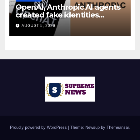
OpenAI, Anthropic AI agents
created fake identities
during UK cyber tests:
AUGUST 5, 2026
Report
Proudly powered by WordPress
|
Theme: Newsup by
Themeansar
.