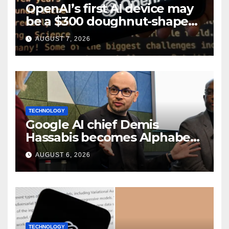
OpenAI’s first AI device may
be a $300 doughnut-shaped
smart speaker: Report
AUGUST 7, 2026
TECHNOLOGY
Google AI chief Demis
Hassabis becomes Alphabet
chief scientist in leadership
AUGUST 6, 2026
shakeup
TECHNOLOGY