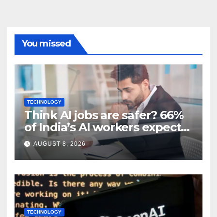
You missed
TECHNOLOGY
Think AI jobs are safer? 66%
of India’s AI workers expect
layoffs
AUGUST 8, 2026
TECHNOLOGY