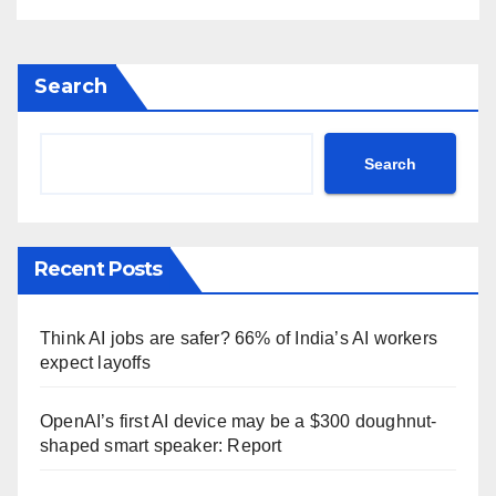
Search
Search
Recent Posts
Think AI jobs are safer? 66% of India’s AI workers
expect layoffs
OpenAI’s first AI device may be a $300 doughnut-
shaped smart speaker: Report