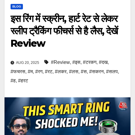
BLOG
इस रिंग में स्क्रीन, हार्ट रेट से लेकर
स्लीप ट्रैकिंग फीचर्स से है लैस, देखें
Review
#Review
,
#इस
,
#टरकग
,
#दख
,
AUG 20, 2025
#फचरस
,
#म
,
#रग
,
#रट
,
#लकर
,
#लस
,
#स
,
#सकरन
,
#सलप
,
#ह
,
#हरट