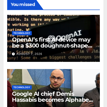
You missed
TECHNOLOGY
OpenAI’s first AI device may
be a $300 doughnut-shaped
smart speaker: Report
AUGUST 7, 2026
TECHNOLOGY
Google AI chief Demis
Hassabis becomes Alphabet
chief scientist in leadership