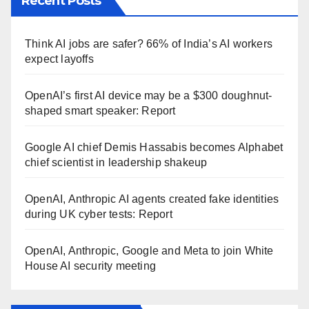
Recent Posts
Think AI jobs are safer? 66% of India’s AI workers
expect layoffs
OpenAI’s first AI device may be a $300 doughnut-
shaped smart speaker: Report
Google AI chief Demis Hassabis becomes Alphabet
chief scientist in leadership shakeup
OpenAI, Anthropic AI agents created fake identities
during UK cyber tests: Report
OpenAI, Anthropic, Google and Meta to join White
House AI security meeting