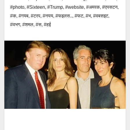
#photo
,
#Sixteen
,
#Trump
,
#website
,
#अमरक
,
#एपसटन
,
#क
,
#गयब
,
#टरप
,
#नयय
,
#फइलस..
,
#फट
,
#भ
,
#वबसइट
,
#वभग
,
#शमल
,
#स
,
#हई