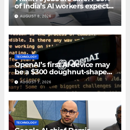
of India’s AI workers expect
layoffs
AUGUST 8, 2026
TECHNOLOGY
OpenAI’s first AI device may
be a $300 doughnut-shaped
smart speaker: Report
AUGUST 7, 2026
TECHNOLOGY