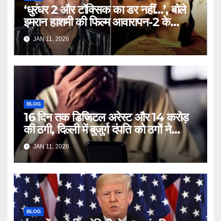
‘धुरंधर 2 और टॉक्सिक का डर नहीं…’, बोले
इमरान हाशमी की फिल्म आवारापन-2 के
प्रोड्यूसर मुकेश भट्ट – Mukesh
JAN 11, 2026
Bhatt on Emraan Hashmi
Awarapan 2 delay release
date tmovg
BLOG
16 दिन तक डिजिटल अरेस्ट और 14 करोड़
की ठगी, दिल्ली में बुजुर्ग दंपति को ठगों ने
लगाया चूना – Delhi Cyber Fraud
JAN 11, 2026
elderly couple digital arrest
duped crores ntc rttm
BLOG